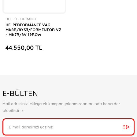
HEL PERFORMANCE
HELPERFORMANCE VAG
MK8R/8YS3/FORMENTOR VZ
- MK7R/8V 19ROW
TERMOSTATLI OİL COOLER KIT
44.550,00 TL
E-BÜLTEN
Mail adresinizi ekleyerek kampanyalarımızdan anında haberdar
olabilirsiniz.