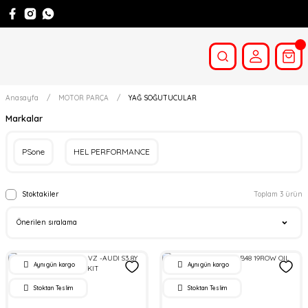
Anasayfa
MOTOR PARÇA
YAĞ SOĞUTUCULAR
Markalar
PSone
HEL PERFORMANCE
Stoktakiler
Toplam 3 ürün
Aynı gün kargo
Aynı gün kargo
Stoktan Teslim
Stoktan Teslim