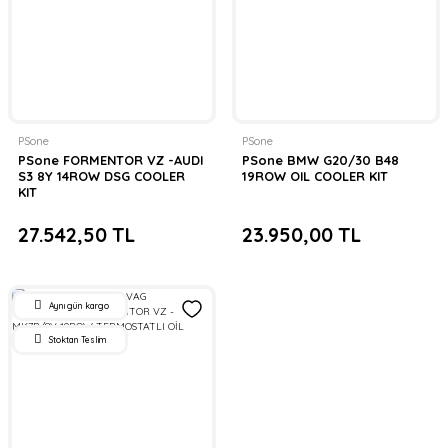
PSone
PSone
PSone FORMENTOR VZ -AUDI
PSone BMW G20/30 B48
S3 8Y 14ROW DSG COOLER
19ROW OIL COOLER KIT
KIT
27.542,50 TL
23.950,00 TL
Aynı gün kargo
Stoktan Teslim