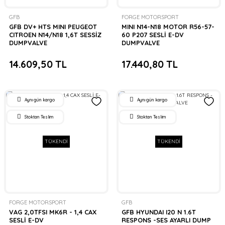
GFB
FORGE MOTORSPORT
GFB DV+ HTS MINI PEUGEOT
MINI N14-N18 MOTOR R56-57-
CITROEN N14/N18 1,6T SESSİZ
60 P207 SESLİ E-DV
DUMPVALVE
DUMPVALVE
14.609,50 TL
17.440,80 TL
Aynı gün kargo
Aynı gün kargo
Stoktan Teslim
Stoktan Teslim
TÜKENDİ
TÜKENDİ
FORGE MOTORSPORT
GFB
VAG 2,0TFSI MK6R - 1,4 CAX
GFB HYUNDAI I20 N 1.6T
SESLİ E-DV
RESPONS -SES AYARLI DUMP