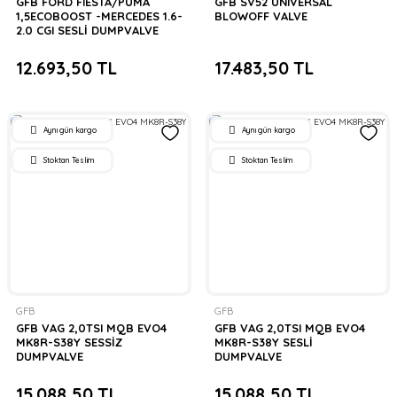
GFB FORD FIESTA/PUMA
GFB SV52 UNIVERSAL
1,5ECOBOOST -MERCEDES 1.6-
BLOWOFF VALVE
2.0 CGI SESLİ DUMPVALVE
12.693,50 TL
17.483,50 TL
Aynı gün kargo
Aynı gün kargo
Stoktan Teslim
Stoktan Teslim
GFB
GFB
GFB VAG 2,0TSI MQB EVO4
GFB VAG 2,0TSI MQB EVO4
MK8R-S38Y SESSİZ
MK8R-S38Y SESLİ
DUMPVALVE
DUMPVALVE
15.088,50 TL
15.088,50 TL