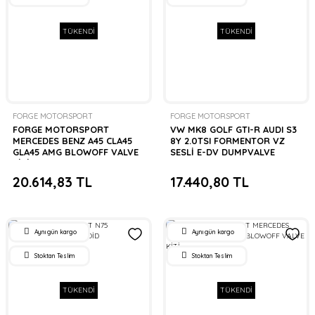
TÜKENDİ
TÜKENDİ
FORGE MOTORSPORT
FORGE MOTORSPORT
FORGE MOTORSPORT
VW MK8 GOLF GTI-R AUDI S3
MERCEDES BENZ A45 CLA45
8Y 2.0TSI FORMENTOR VZ
GLA45 AMG BLOWOFF VALVE
SESLİ E-DV DUMPVALVE
KİTİ
20.614,83 TL
17.440,80 TL
Aynı gün kargo
Aynı gün kargo
Stoktan Teslim
Stoktan Teslim
TÜKENDİ
TÜKENDİ