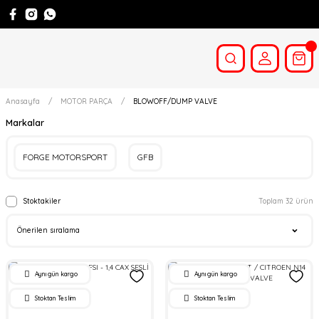
Anasayfa
MOTOR PARÇA
BLOWOFF/DUMP VALVE
Markalar
FORGE MOTORSPORT
GFB
Stoktakiler
Toplam 32 ürün
Aynı gün kargo
Aynı gün kargo
Stoktan Teslim
Stoktan Teslim