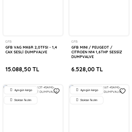
GFB
GFB
GFB VAG MK6R 2,0TFSI - 1,4
GFB MINI / PEUGEOT /
CAX SESLİ DUMPVALVE
CITROEN N14 1,6THP SESSİZ
DUMPVALVE
15.088,50 TL
6.528,00 TL
Aynı gün kargo
Aynı gün kargo
Stoktan Teslim
Stoktan Teslim