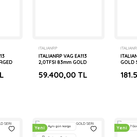
ITALIANRP
ITALIAN
13
ITALIANRP VAG EA113
ITALI
ORGED
2,0TFSI 83mm GOLD
GOLD 
FORGED PİSTON SETİ
SETİ
L
59.400,00 TL
181.
Aynı gün kargo
7 Gü
Yeni
Yeni