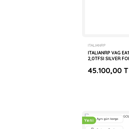
ITALIANRP
ITALIANRP VAG EA1
2,0TFSI SILVER F
KOL SETİ
45.100,00 T
Aynı gün kargo
Yeni