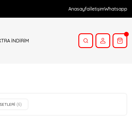
Anasayfa
İletişim
Whatsapp
XTRA İNDİRİM
 SETLERİ
(6)