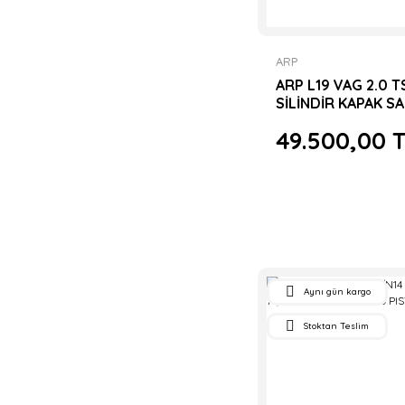
ARP
ARP L19 VAG 2.0 T
SİLİNDİR KAPAK S
49.500,00 
Aynı gün kargo
Stoktan Teslim