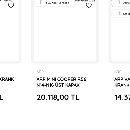
5 Günde Kargoda
Aynı
Stok
ARP
ARP
 KRANK
ARP MINI COOPER R56
ARP VA
N14-N18 ÜST KAPAK
KRANK 
SAPLAMA SETİ
L
20.118,00 TL
14.3