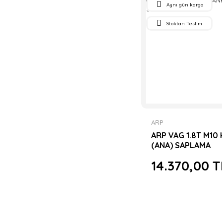
Aynı gün kargo
Stoktan Teslim
ARP
ARP VAG 1.8T M10
(ANA) SAPLAMA
14.370,00 T