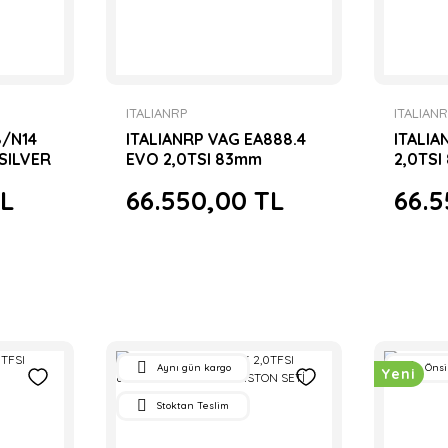
ITALIANRP
ITALIAN
8/N14
ITALIANRP VAG EA888.4
ITALIA
SILVER
EVO 2,0TSI 83mm
2,0TS
ETİ
CUSTOM GOLD FORGED
FORGE
TL
66.550,00 TL
66.5
PİSTON SETİ
Aynı gün kargo
Önsi
Yeni
Stoktan Teslim