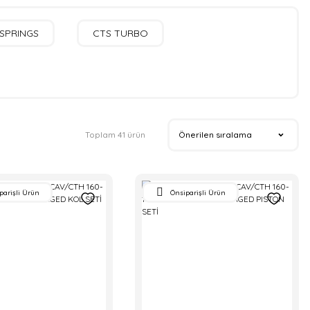
SPRINGS
CTS TURBO
Toplam 41 ürün
parişli Ürün
Önsiparişli Ürün