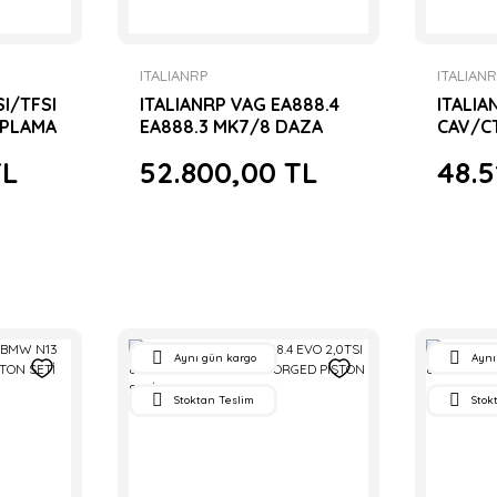
ITALIANRP
ITALIAN
SI/TFSI
ITALIANRP VAG EA888.4
ITALIA
APLAMA
EA888.3 MK7/8 DAZA
CAV/C
GÖMLEK SETİ
19PİN 
TL
52.800,00 TL
48.5
KOL SE
Aynı gün kargo
Aynı
Stoktan Teslim
Stok