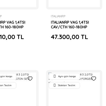
RP
ITALIANRP
NRP VAG 1,4TSI
ITALIANRP VAG 1,4TSI
TH 160-180HP
CAV/CTH 160-180HP
SILVER FORGED
77mm SILVER FORGED
10,00 TL
47.300,00 TL
Tİ
PISTON SETİ
 gün kargo
Aynı gün kargo
tan Teslim
Stoktan Teslim