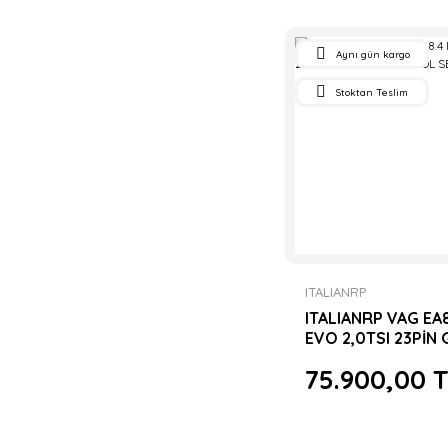
Aynı gün kargo
Stoktan Teslim
ITALIANRP
ITALIANRP VAG EA
EVO 2,0TSI 23PİN
FORGED KOL SETİ
75.900,00 