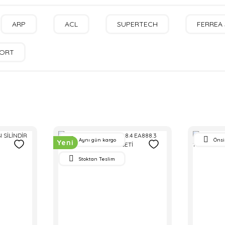
ARP
ACL
SUPERTECH
FERREA 
ORT
Aynı gün kargo
Önsi
Yeni
Stoktan Teslim