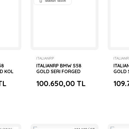
Stoktan Teslim
ITALIANRP
ITALIAN
58
ITALIANRP BMW S58
ITALI
D KOL
GOLD SERI FORGED
GOLD 
PISTON SETİ
SETİ
TL
100.650,00 TL
109.