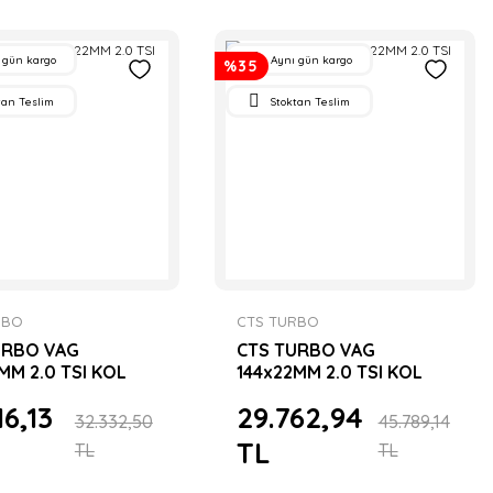
 gün kargo
Aynı gün kargo
%35
tan Teslim
Stoktan Teslim
RBO
CTS TURBO
URBO VAG
CTS TURBO VAG
MM 2.0 TSI KOL
144x22MM 2.0 TSI KOL
-BEAM
SETİ I-BEAM
16,13
29.762,94
32.332,50
45.789,14
TL
TL
TL