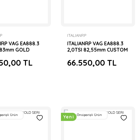
RP
ITALIANRP
NRP VAG EA888.3
ITALIANRP VAG EA888.3
I 83mm GOLD
2,0TSI 82,55mm CUSTOM
D PİSTON SETİ
GOLD FORGED PİSTON
50,00 TL
66.550,00 TL
SETİ
parişli Ürün
Önsiparişli Ürün
Yeni