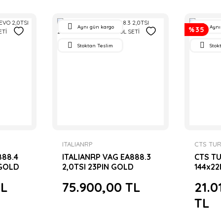
Aynı gün kargo
Aynı
%35
Stoktan Teslim
Stok
ITALIANRP
CTS TU
888.4
ITALIANRP VAG EA888.3
CTS T
 GOLD
2,0TSI 23PIN GOLD
144x22
FORGED KOL SETİ
SETİ H
TL
75.900,00 TL
21.0
TL