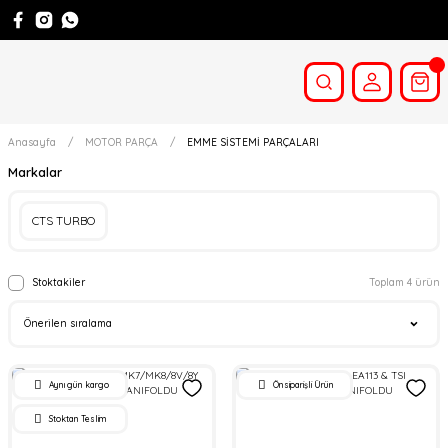
Anasayfa
MOTOR PARÇA
EMME SİSTEMİ PARÇALARI
Markalar
CTS TURBO
Stoktakiler
Toplam 4 ürün
Aynı gün kargo
Önsiparişli Ürün
Stoktan Teslim