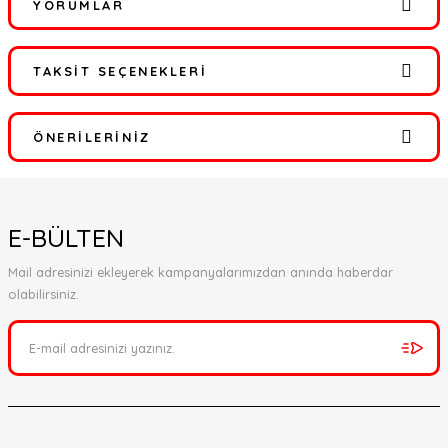
YORUMLAR
TAKSIT SEÇENEKLERI
Bu ürüne ilk yorumu siz yapın!
ÖNERILERINIZ
Yorum Yaz
Bu ürünün fiyat bilgisi, resim, ürün açıklamalarında ve diğer
konularda yetersiz gördüğünüz noktaları öneri formunu kullanarak
E-BÜLTEN
tarafımıza iletebilirsiniz.
Görüş ve önerileriniz için teşekkür ederiz.
Mail adresinizi ekleyerek kampanyalarımızdan anında haberdar
olabilirsiniz.
Ürün resmi kalitesiz, bozuk veya görüntülenemiyor.
Ürün açıklamasında eksik bilgiler bulunuyor.
Ürün bilgilerinde hatalar bulunuyor.
Ürün fiyatı diğer sitelerden daha pahalı.
Bu ürüne benzer farklı alternatifler olmalı.