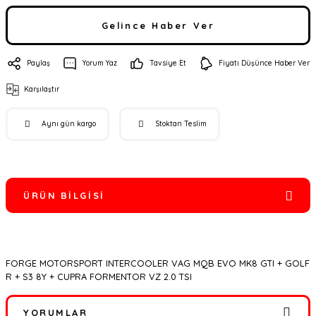
Gelince Haber Ver
Paylaş
Yorum Yaz
Tavsiye Et
Fiyatı Düşünce Haber Ver
Karşılaştır
Aynı gün kargo
Stoktan Teslim
ÜRÜN BILGISI
FORGE MOTORSPORT INTERCOOLER VAG MQB EVO MK8 GTI + GOLF
R + S3 8Y + CUPRA FORMENTOR VZ 2.0 TSI
YORUMLAR