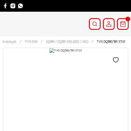
Anasayfa
TVS-DSG
DQ380 / DQ381 DSG (0DE / 0GC)
TVS DQ380/381 STG1