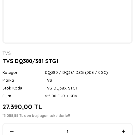
TVS
TVS DQ380/381 STG1
Kategori
DQ380 / DQ381 DSG (0DE / 0GC)
Marka
TVS
Stok Kodu
TVS-DQ38X-STG1
Fiyat
415,00 EUR + KDV
27.390,00 TL
*3.058,55 TL den başlayan taksitlerle!!