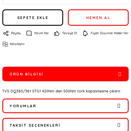
SEPETE EKLE
HEMEN AL
Paylaş
Yorum Yaz
Tavsiye Et
Fiyatı Düşünce Haber Ver
Karşılaştır
ÜRÜN BILGISI
TVS DQ380/381 STG1 420Nm den 500Nm tork kapasitesine çıkarır.
YORUMLAR
TAKSIT SEÇENEKLERI