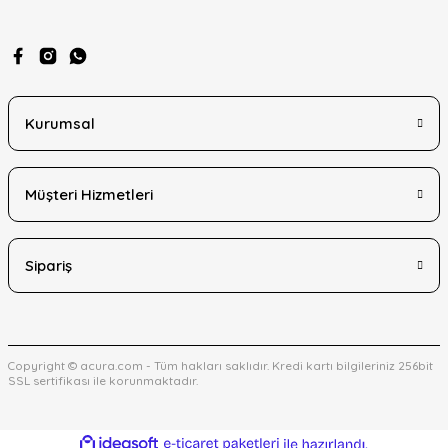
Kurumsal
Gönder
Müşteri Hizmetleri
Sipariş
Copyright © acura.com - Tüm hakları saklıdır. Kredi kartı bilgileriniz 256bit
SSL sertifikası ile korunmaktadır.
ideasoft
ile
e-