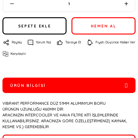
SEPETE EKLE
HEMEN AL
Paylaş
Yorum Yaz
Tavsiye Et
Fiyatı Düşünce Haber Ver
Karşılaştır
ÜRÜN BILGISI
VIBRANT PERFORMANCE DÜZ 51MM ALUMINYUM BORU
ÜRÜNÜN UZUNLUĞU 460MM DİR.
ARACINIZIN INTERCOOLER VE HAVA FİLTRE KİTİ İŞLEMLERİNDE
KULLANABİLİRSİNİZ. ARACINIZA GÖRE ÖZELLEŞTİRMENİZ( KAYNAK,
KESME VS.) GEREKEBİLİR.