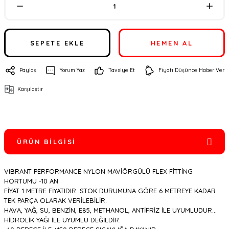
SEPETE EKLE
HEMEN AL
Paylaş
Yorum Yaz
Tavsiye Et
Fiyatı Düşünce Haber Ver
Karşılaştır
ÜRÜN BILGISI
VIBRANT PERFORMANCE NYLON MAVİÖRGÜLÜ FLEX FİTTİNG
HORTUMU -10 AN
FİYAT 1 METRE FİYATIDIR. STOK DURUMUNA GÖRE 6 METREYE KADAR
TEK PARÇA OLARAK VERİLEBİLİR.
HAVA, YAĞ, SU, BENZİN, E85, METHANOL, ANTİFRİZ İLE UYUMLUDUR...
HİDROLİK YAĞI İLE UYUMLU DEĞİLDİR.