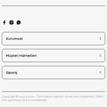
Ürün fiyatı diğer sitelerden daha pahalı.
Bu ürüne benzer farklı alternatifler olmalı.
Kurumsal
Gönder
Müşteri Hizmetleri
Sipariş
Copyright © acura.com - Tüm hakları saklıdır. Kredi kartı bilgileriniz 256bit
SSL sertifikası ile korunmaktadır.