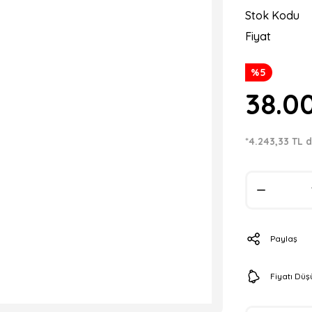
Stok Kodu
Fiyat
%5
38.0
*4.243,33 TL d
Paylaş
Fiyatı Dü