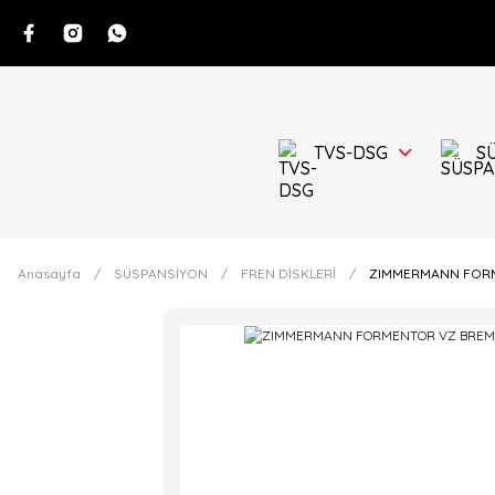
TVS-DSG
S
Anasayfa
SÜSPANSİYON
FREN DİSKLERİ
ZIMMERMANN FORM