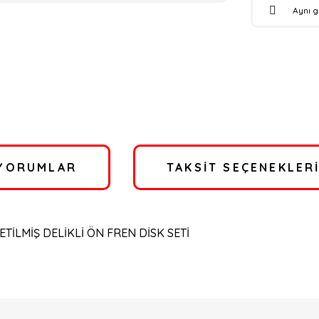
Aynı 
YORUMLAR
TAKSIT SEÇENEKLER
İLMİŞ DELİKLİ ÖN FREN DİSK SETİ
a yetersiz gördüğünüz noktaları öneri formunu kullanarak tarafımıza ilete