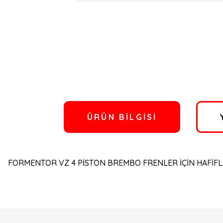
ÜRÜN BILGISI
FORMENTOR VZ 4 PİSTON BREMBO FRENLER İÇİN HAFİFLET
Bu ürünün fiyat bilgisi, resim, ürün açıklamalarında ve diğer konulard