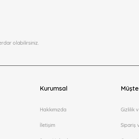
Bu ürüne ilk yorumu siz yapın!
Yorum Yaz
ar olabilirsiniz.
Kurumsal
Müşter
Gönder
Hakkımızda
Gizlilik
İletişim
Sipariş 