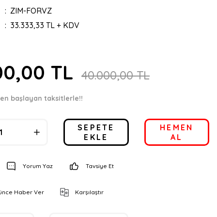
ZIM-FORVZ
33.333,33 TL + KDV
00,00 TL
40.000,00 TL
en başlayan taksitlerle!!
SEPETE
HEMEN
EKLE
AL
Yorum Yaz
Tavsiye Et
şünce Haber Ver
Karşılaştır