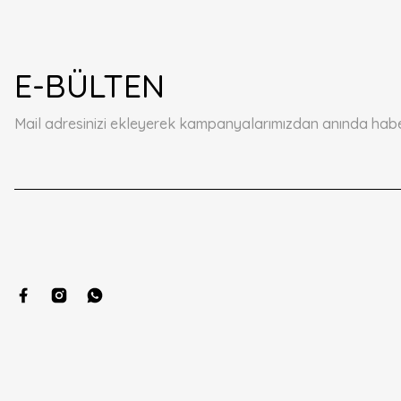
Görüş ve önerileriniz için teşekkür ederiz.
Ürün resmi kalitesiz, bozuk veya görüntülenemiyor.
E-BÜLTEN
Ürün açıklamasında eksik bilgiler bulunuyor.
Ürün bilgilerinde hatalar bulunuyor.
Mail adresinizi ekleyerek kampanyalarımızdan anında haberd
Ürün fiyatı diğer sitelerden daha pahalı.
Bu ürüne benzer farklı alternatifler olmalı.