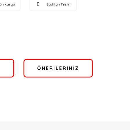
gün kargo
Stoktan Teslim
I
ÖNERILERINIZ
bilirsiniz.