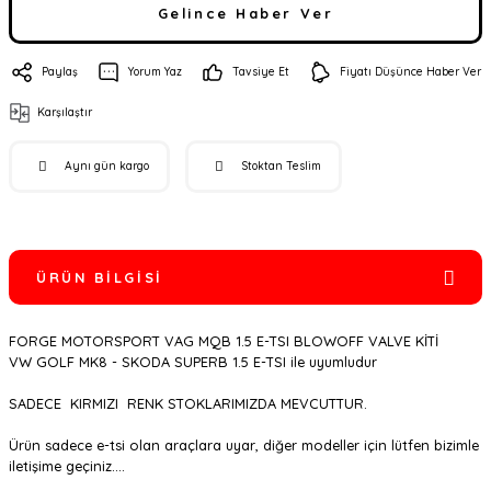
Gelince Haber Ver
Paylaş
Yorum Yaz
Tavsiye Et
Fiyatı Düşünce Haber Ver
Karşılaştır
Aynı gün kargo
Stoktan Teslim
ÜRÜN BILGISI
FORGE MOTORSPORT VAG MQB 1.5 E-TSI BLOWOFF VALVE KİTİ
VW GOLF MK8 - SKODA SUPERB 1.5 E-TSI ile uyumludur
SADECE KIRMIZI RENK STOKLARIMIZDA MEVCUTTUR.
Ürün sadece e-tsi olan araçlara uyar, diğer modeller için lütfen bizimle
iletişime geçiniz....