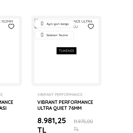
Aynı gün kargo
Stoktan Teslim
TÜKENDİ
CE
VIBRANT PERFORMANCE
MANCE
VIBRANT PERFORMANCE
ASI
ULTRA QUIET 76MM
SUSTURUCU
8.981,25
11.975,00
TL
TL