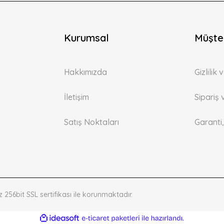
Kurumsal
Müşter
Hakkımızda
Gizlilik
İletişim
Sipariş 
Satış Noktaları
Garanti
z 256bit SSL sertifikası ile korunmaktadır.
ile
ideasoft
e-