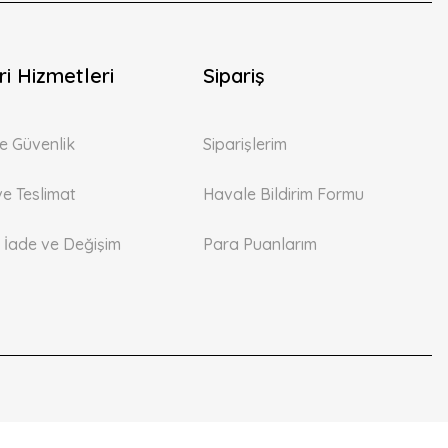
i Hizmetleri
Sipariş
 ve Güvenlik
Siparişlerim
ve Teslimat
Havale Bildirim Formu
, İade ve Değişim
Para Puanlarım