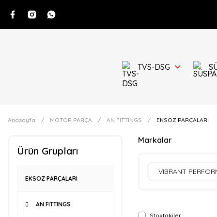
TVS-DSG
S
Anasayfa
MOTOR PARÇA
AN FITTINGS
EKSOZ PARÇALARI
Markalar
Ürün Grupları
VIBRANT PERFO
EKSOZ PARÇALARI
AN FITTINGS
Stoktakiler