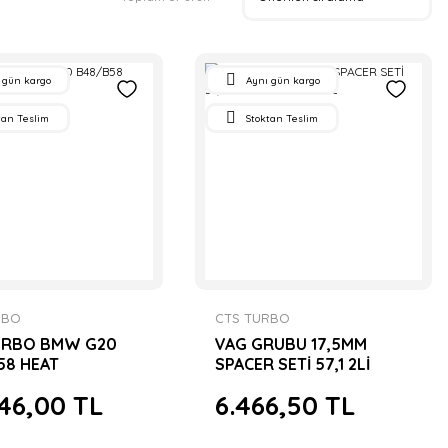
 gün kargo
Aynı gün kargo
tan Teslim
Stoktan Teslim
RBO
CTS TURBO
URBO BMW G20
VAG GRUBU 17,5MM
58 HEAT
SPACER SETİ 57,1 2Lİ
NGER
BİJONLAR DAHİL
46,00 TL
6.466,50 TL