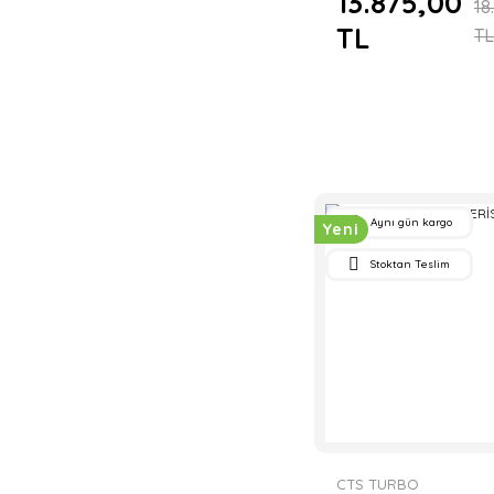
13.875,00
18
TL
TL
Aynı gün kargo
Yeni
Stoktan Teslim
CTS TURBO