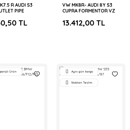
7.5 R AUDI S3
VW MK8R- AUDI 8Y S3
UTLET PIPE
CUPRA FORMENTOR VZ
THROTTLE PIPE
30,50 TL
13.412,00 TL
parişli Ürün
Aynı gün kargo
Stoktan Teslim