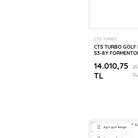
CTS TURBO
CTS TURBO GOLF
S3-8Y FORMENTO
2.0 TSI COLD AIR 
14.010,75
KİTİ
21
TL
T
Aynı gün kargo