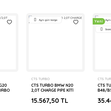
Aynı gün kargo
Aynı
Yeni
Stok
CTS TURBO
CTS TU
G20
CTS TURBO BMW N20
CTS T
TURBO
2,0T CHARGE PIPE KİTİ
B48/B
EXCHA
15.567,50 TL
35.4