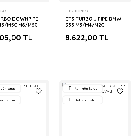
RBO
CTS TURBO
URBO DOWNPIPE
CTS TURBO J PIPE BMW
5/M5C M6/M6C
S55 M3/M4/M2C
6/F12/F13
F80/82/83/87
505,00 TL
8.622,00 TL
 gün kargo
Aynı gün kargo
tan Teslim
Stoktan Teslim