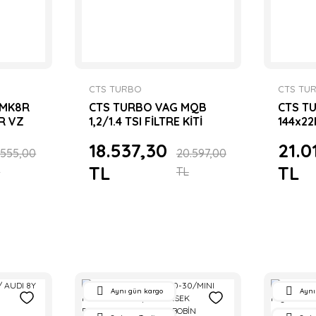
CTS TURBO
CTS TU
 MK8R
CTS TURBO VAG MQB
CTS T
R VZ
1,2/1.4 TSI FİLTRE KİTİ
144x22
FILTRE
SETİ H
18.537,30
21.0
.555,00
20.597,00
TL
TL
L
TL
Aynı gün kargo
Aynı