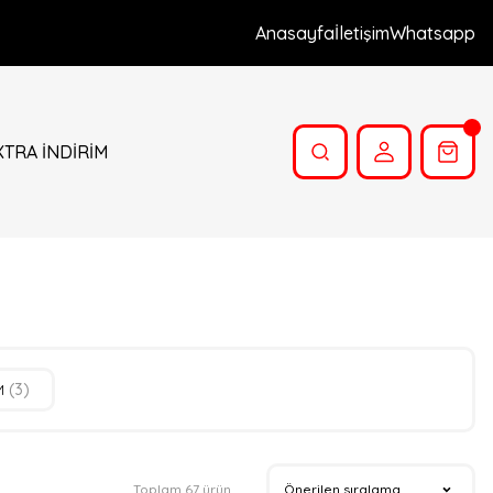
Anasayfa
İletişim
Whatsapp
XTRA İNDİRİM
İM
(3)
Toplam 67 ürün