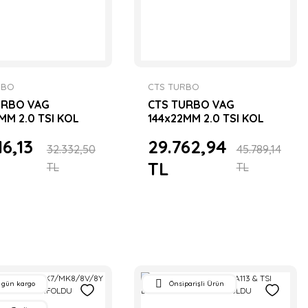
RBO
CTS TURBO
URBO VAG
CTS TURBO VAG
MM 2.0 TSI KOL
144x22MM 2.0 TSI KOL
-BEAM
SETİ I-BEAM
16,13
29.762,94
32.332,50
45.789,14
TL
TL
TL
 gün kargo
Önsiparişli Ürün