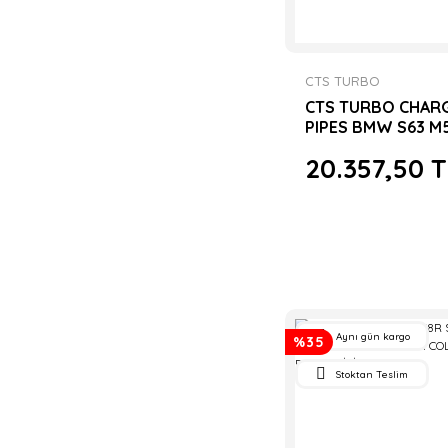
CTS TURBO
CTS TURBO CHAR
PIPES BMW S63 M
F10/12/13
20.357,50 
Aynı gün kargo
%35
Stoktan Teslim