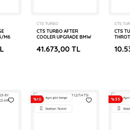
CTS TURBO
CTS TU
GE
CTS TURBO AFTER
CTS TU
5/M6
COOLER UPGRADE BMW
THROTT
S55 M3/M4/M2C
TL
41.673,00 TL
10.5
F80/82/83/87
Aynı gün kargo
Aynı
%10
%35
Stoktan Teslim
Stok