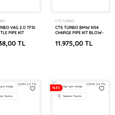
RBO
CTS TURBO
RBO VAG 2.0 TFSI
CTS TURBO BMW N54
LE PIPE KIT
CHARGE PIPE KIT BLOW-
OFF VALVE YUVALI
38,00 TL
11.975,00 TL
 gün kargo
Aynı gün kargo
%35
tan Teslim
Stoktan Teslim