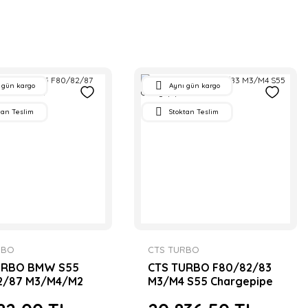
 gün kargo
Aynı gün kargo
tan Teslim
Stoktan Teslim
RBO
CTS TURBO
URBO BMW S55
CTS TURBO F80/82/83
2/87 M3/M4/M2
M3/M4 S55 Chargepipe
 KİTİ
Set