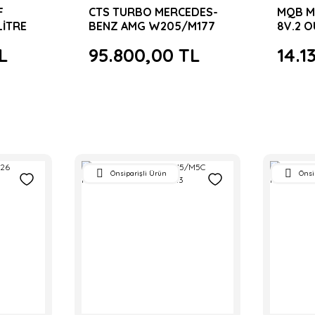
F
CTS TURBO MERCEDES-
MQB MK
LİTRE
BENZ AMG W205/M177
8V.2 O
C63/63S DOWNPIPES
L
95.800,00 TL
14.1
Önsiparişli Ürün
Önsi