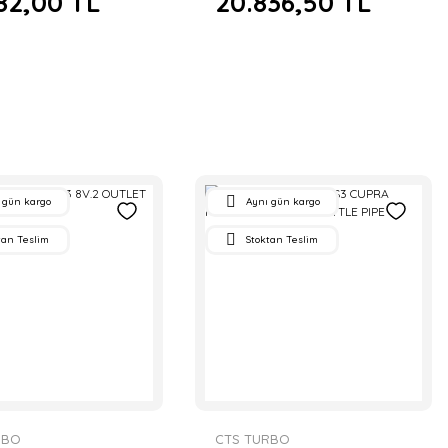
82,00 TL
20.836,50 TL
 gün kargo
Aynı gün kargo
tan Teslim
Stoktan Teslim
RBO
CTS TURBO