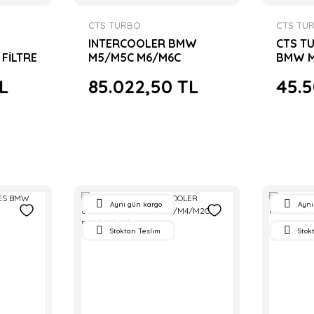
CTS TURBO
CTS TU
INTERCOOLER BMW
CTS T
 FİLTRE
M5/M5C M6/M6C
BMW M
F10/F06/F12/F13
F10/F0
L
85.022,50 TL
45.
Aynı gün kargo
Aynı
Stoktan Teslim
Stok