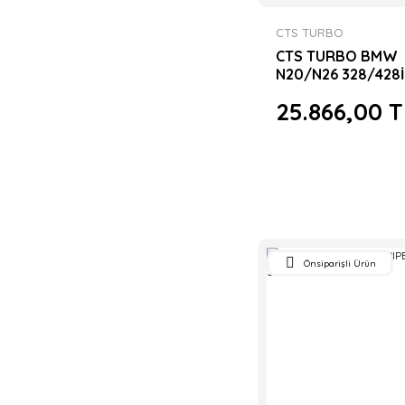
CTS TURBO
CTS TURBO BMW
N20/N26 328/428İ
KİTİ
25.866,00 T
Önsiparişli Ürün