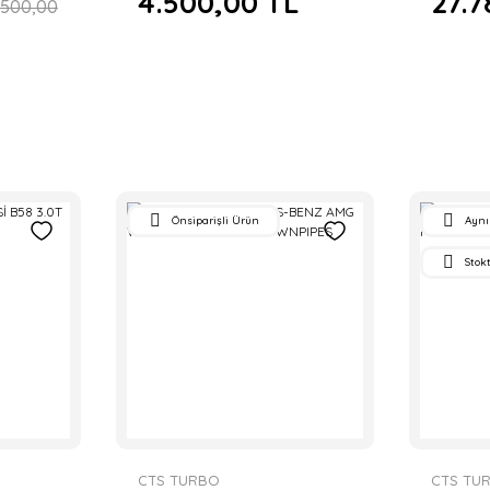
4.500,00 TL
27.7
.500,00
Önsiparişli Ürün
Aynı
Stok
CTS TURBO
CTS TU