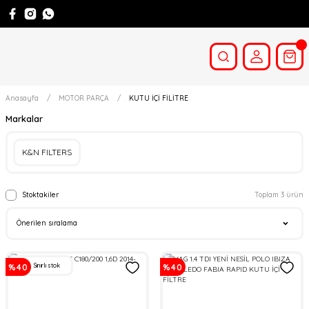
Anasayfa
MOTOR PARÇA
KUTU İÇİ FİLİTRE
Markalar
K&N FILTERS
Stoktakiler
Toplam 3 ürün
Sınırlı stok
%40
%40