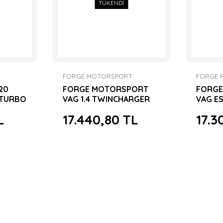
TÜKENDİ
FORGE MOTORSPORT
FORGE 
20
FORGE MOTORSPORT
FORG
6TURBO
VAG 1.4 TWINCHARGER
VAG ES
VALVE
160HP-180HP SESLİ
DUMPV
L
17.440,80 TL
17.3
DUMPVALVE