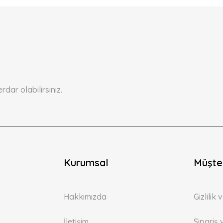
ar olabilirsiniz.
Kurumsal
Müşter
Hakkımızda
Gizlilik
İletişim
Sipariş 