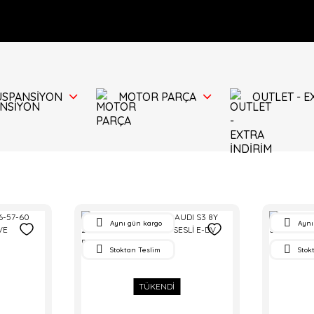
ÜSPANSİYON
MOTOR PARÇA
OUTLET - E
Aynı gün kargo
Aynı
Stoktan Teslim
Stok
TÜKENDİ