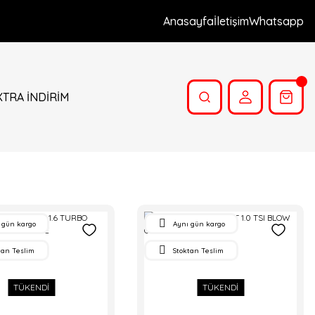
Anasayfa
İletişim
Whatsapp
XTRA İNDİRİM
 gün kargo
Aynı gün kargo
tan Teslim
Stoktan Teslim
TÜKENDİ
TÜKENDİ