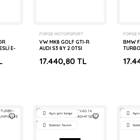
FORGE MOTORSPORT
FORGE 
OR
VW MK8 GOLF GTI-R
BMW F 
SLİ E-
AUDI S3 8Y 2.0TSI
TURBO
FORMENTOR VZ SESLİ E-
DUMPV
L
17.440,80 TL
17.4
DV DUMPVALVE
Aynı gün kargo
Aynı
Stoktan Teslim
Stok