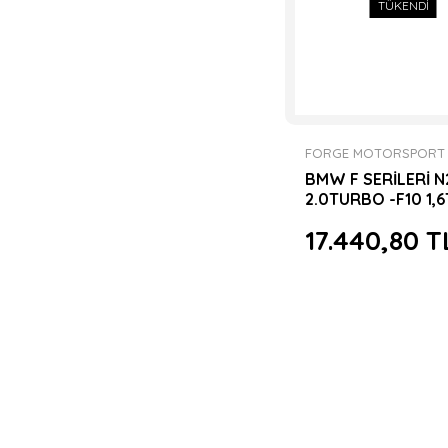
TÜKENDİ
FORGE MOTORSPORT
BMW F SERİLERİ N
2.0TURBO -F10 1,
SESLİ E-DV DUMP
17.440,80 T