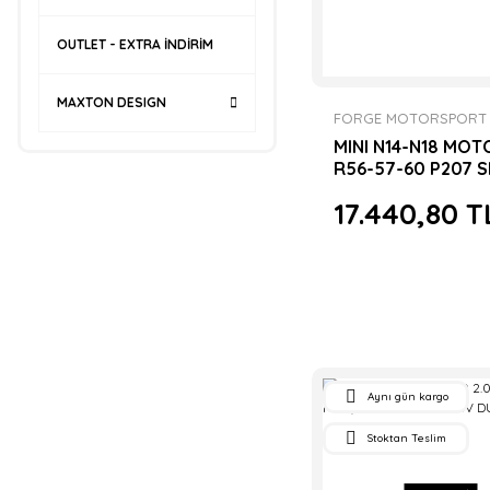
OUTLET - EXTRA İNDİRİM
MAXTON DESIGN
FORGE MOTORSPORT
MINI N14-N18 MOT
R56-57-60 P207 SE
DV DUMPVALVE
17.440,80 T
Aynı gün kargo
Stoktan Teslim