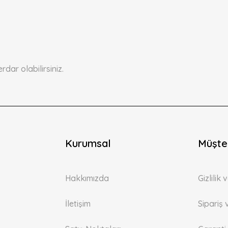
ar olabilirsiniz.
Kurumsal
Müşter
Hakkımızda
Gizlilik
İletişim
Sipariş 