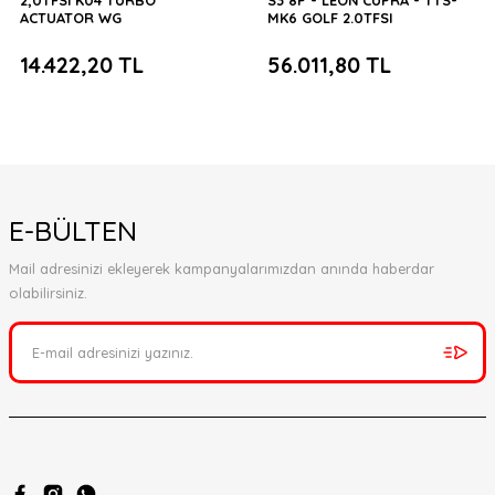
2,0TFSI K04 TURBO
S3 8P - LEON CUPRA - TTS-
ACTUATOR WG
MK6 GOLF 2.0TFSI
INTERCOOLER
14.422,20 TL
56.011,80 TL
E-BÜLTEN
Mail adresinizi ekleyerek kampanyalarımızdan anında haberdar
olabilirsiniz.