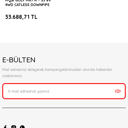
MQB GOLF MK7 R - S3 8V
4WD CATLESS DOWNPIPE
33.688,71 TL
E-BÜLTEN
Mail adresinizi ekleyerek kampanyalarımızdan anında haberdar
olabilirsiniz.