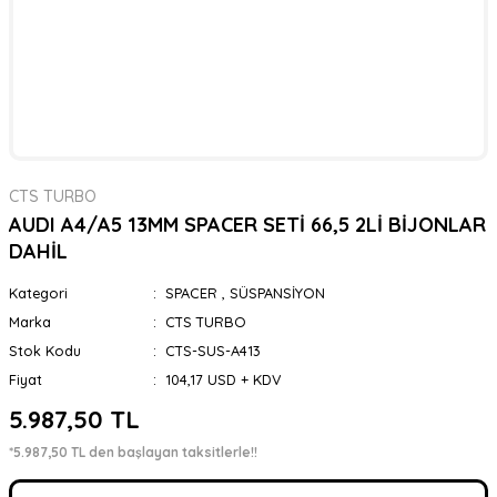
CTS TURBO
AUDI A4/A5 13MM SPACER SETİ 66,5 2Lİ BİJONLAR
DAHİL
Kategori
SPACER
,
SÜSPANSİYON
Marka
CTS TURBO
Stok Kodu
CTS-SUS-A413
Fiyat
104,17 USD + KDV
5.987,50 TL
*5.987,50 TL den başlayan taksitlerle!!