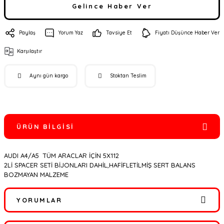
Gelince Haber Ver
Paylaş
Yorum Yaz
Tavsiye Et
Fiyatı Düşünce Haber Ver
Karşılaştır
Aynı gün kargo
Stoktan Teslim
ÜRÜN BILGISI
AUDI A4/A5 TÜM ARACLAR İÇİN 5X112
2Lİ SPACER SETİ BİJONLARI DAHİL,HAFİFLETİLMİŞ SERT BALANS
BOZMAYAN MALZEME
YORUMLAR