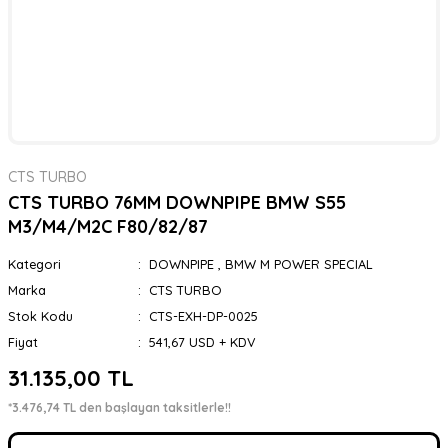
CTS TURBO
CTS TURBO 76MM DOWNPIPE BMW S55
M3/M4/M2C F80/82/87
Kategori
DOWNPIPE
,
BMW M POWER SPECIAL
Marka
CTS TURBO
Stok Kodu
CTS-EXH-DP-0025
Fiyat
541,67 USD + KDV
31.135,00 TL
*3.476,74 TL den başlayan taksitlerle!!