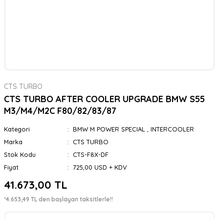
CTS TURBO
CTS TURBO AFTER COOLER UPGRADE BMW S55
M3/M4/M2C F80/82/83/87
Kategori
BMW M POWER SPECIAL
,
INTERCOOLER
Marka
CTS TURBO
Stok Kodu
CTS-F8X-DF
Fiyat
725,00 USD + KDV
41.673,00 TL
*4.653,49 TL den başlayan taksitlerle!!