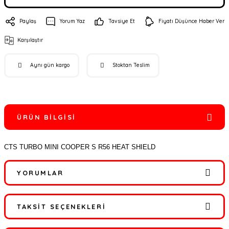
Paylaş
Yorum Yaz
Tavsiye Et
Fiyatı Düşünce Haber Ver
Karşılaştır
Aynı gün kargo
Stoktan Teslim
ÜRÜN BILGISI
CTS TURBO MINI COOPER S R56 HEAT SHIELD
YORUMLAR
TAKSIT SEÇENEKLERI
Bu ürüne ilk yorumu siz yapın!