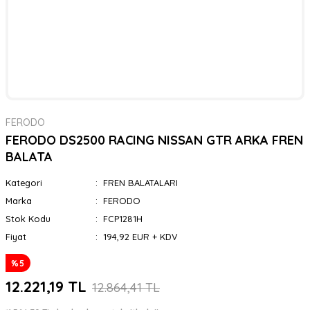
FERODO
FERODO DS2500 RACING NISSAN GTR ARKA FREN
BALATA
Kategori
FREN BALATALARI
Marka
FERODO
Stok Kodu
FCP1281H
Fiyat
194,92 EUR + KDV
%5
12.221,19 TL
12.864,41 TL