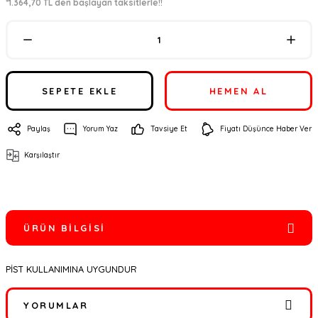
*1.364,70 TL den başlayan taksitlerle!!
SEPETE EKLE
HEMEN AL
Paylaş
Yorum Yaz
Tavsiye Et
Fiyatı Düşünce Haber Ver
Karşılaştır
ÜRÜN BILGISI
PİST KULLANIMINA UYGUNDUR
YORUMLAR