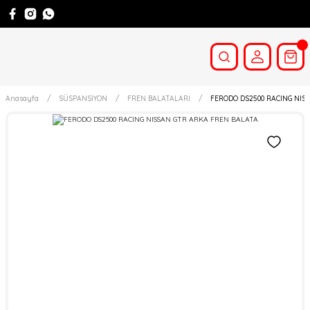
Anasayfa
SÜSPANSİYON
FREN BALATALARI
FERODO DS2500 RACING NIS