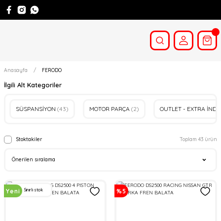
Anasayfa
FERODO
İlgili Alt Kategoriler
SÜSPANSİYON
(43)
MOTOR PARÇA
(2)
OUTLET - EXTRA İNDİ
Stoktakiler
Toplam 43 ürün
Sınırlı stok
Yeni
%5