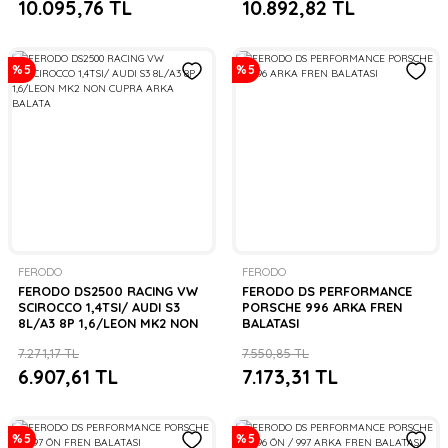
10.095,76 TL
10.892,82 TL
%5
%5
FERODO
FERODO
FERODO DS2500 RACING VW
FERODO DS PERFORMANCE
SCIROCCO 1,4TSI/ AUDI S3
PORSCHE 996 ARKA FREN
8L/A3 8P 1,6/LEON MK2 NON
BALATASI
CUPRA ARKA BALATA
7.271,17 TL
7.550,85 TL
6.907,61 TL
7.173,31 TL
%5
%5