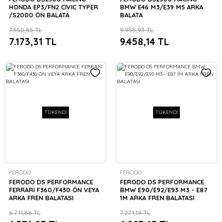
HONDA EP3/FN2 CIVIC TYPER
BMW E46 M3/E39 M5 ARKA
/S2000 ÖN BALATA
BALATA
7.550,85 TL
9.955,93 TL
7.173,31 TL
9.458,14 TL
TÜKENDİ
TÜKENDİ
FERODO
FERODO
FERODO DS PERFORMANCE
FERODO DS PERFORMANCE
FERRARI F360/F430 ÖN VEYA
BMW E90/E92/E93 M3 - E87
ARKA FREN BALATASI
1M ARKA FREN BALATASI
6.711,86 TL
7.271,19 TL