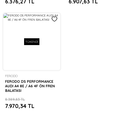
6.376,27 TL
6.907,63 TL
TÜKENDİ
FERODO
FERODO DS PERFORMANCE
AUDI A4 8E / A6 4F ÖN FREN
BALATASI
8.389,83 TL
7.970,34 TL