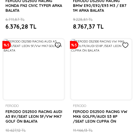
FERODO DS2500 RACING
FERODO DS2500 RACING
HONDA FN2 CIVIC TYPER ARKA
BMW E90/E92/E93 M3 / E87
BALATA
1M ARKA BALATA
6.711,87 TL
9.228,81 TL
6.376,28 TL
8.767,37 TL
%5
%5
FERODO
FERODO
FERODO DS2500 RACING AUDI
FERODO DS2500 RACING VW
A3 8V/SEAT LEON 5F/VW MK7
MK6 GOLFR/AUDI S3 8P
GOLF ÖN BALATA
/SEAT LEON CUPRA ÖN
BALATA
10.627,12 TL
11.466,13 TL