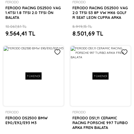
FERODO
FERODO
FERODO RACING DS2500 VAG
FERODO RACING DS2500 VAG
1.4TSI 1.8 TFSI 2.0 TFSI ÖN
2.0 TFSI S3 8P VW MK6 GOLF
BALATA
R SEAT LEON CUPRA ARKA
BALATA
10.067,81 TL
8.949,15 TL
9.564,41 TL
8.501,69 TL
TÜKENDİ
TÜKENDİ
FERODO
FERODO
FERODO DS2500 BMW
FERODO DS1,11 CERAMIC
E90/E92/E93 M3
RACING PORSCHE 997 TURBO
ARKA FREN BALATA