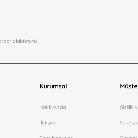
Yorum Yaz
ar olabilirsiniz.
Kurumsal
Gönder
Müşter
Hakkımızda
Gizlilik
İletişim
Sipariş 