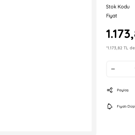
Stok Kodu
Fiyat
1.173
*1.173,82 TL d
Paylaş
Fiyatı Dü