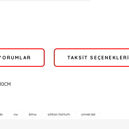
YORUMLAR
TAKSIT SEÇENEKLER
10CM
da
vw
bmw
silikon hortum
universal
a yetersiz gördüğünüz noktaları öneri formunu kullanarak tarafımıza ilete
Bu ürüne ilk yorumu siz yapın!