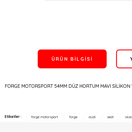
ÜRÜN BILGISI
FORGE MOTORSPORT 54MM DÜZ HORTUM MAVİ SİLİKON 
Etiketler :
forge motorsport
forge
audi
seat
sko
Bu ürünün fiyat bilgisi, resim, ürün açıklamalarında ve diğer konulard
Görüş ve önerileriniz için teşekkür ederiz.