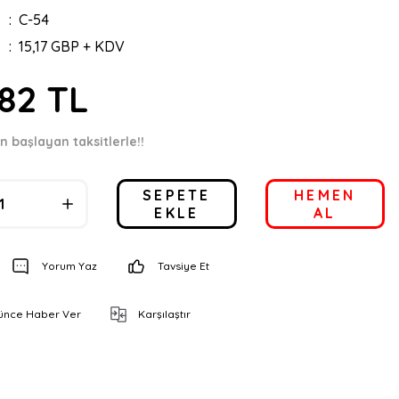
C-54
15,17 GBP + KDV
,82 TL
en başlayan taksitlerle!!
SEPETE
HEMEN
EKLE
AL
Yorum Yaz
Tavsiye Et
şünce Haber Ver
Karşılaştır