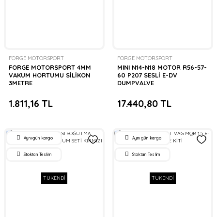
FORGE MOTORSPORT
FORGE MOTORSPORT
FORGE MOTORSPORT 4MM
MINI N14-N18 MOTOR R56-57-
VAKUM HORTUMU SİLİKON
60 P207 SESLİ E-DV
3METRE
DUMPVALVE
1.811,16 TL
17.440,80 TL
Aynı gün kargo
Aynı gün kargo
Stoktan Teslim
Stoktan Teslim
TÜKENDİ
TÜKENDİ