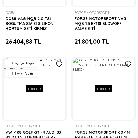
DO88
FORGE MOTORSPORT
DO88 VAG MQB 2.0 TSI
FORGE MOTORSPORT VAG
SOĞUTMA SIVISI SİLİKON
MQB 1.5 E-TSI BLOWOFF
HORTUM SETİ KIRMIZI
VALVE KİTİ
26.404,88 TL
21.801,00 TL
Aynı gün kargo
Stoktan Teslim
TÜKENDİ
TÜKENDİ
FORGE MOTORSPORT
FORGE MOTORSPORT
VW MK8 GOLF GTI-R AUDI S3
FORGE MOTORSPORT 60MM
8Y 2.0TSI FORMENTOR VZ
45DERECE DİRSEK HORTUM