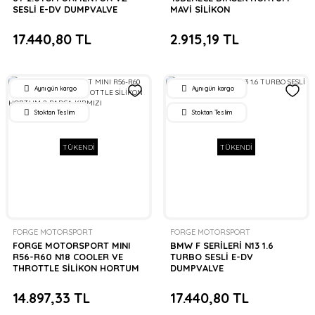
SESLİ E-DV DUMPVALVE
MAVİ SİLİKON
17.440,80 TL
2.915,19 TL
Aynı gün kargo
Aynı gün kargo
Stoktan Teslim
Stoktan Teslim
TÜKENDİ
TÜKENDİ
FORGE MOTORSPORT
FORGE MOTORSPORT
FORGE MOTORSPORT MINI
BMW F SERİLERİ N13 1.6
R56-R60 N18 COOLER VE
TURBO SESLİ E-DV
THROTTLE SİLİKON HORTUM
DUMPVALVE
2 PARÇA KIRMIZI
14.897,33 TL
17.440,80 TL