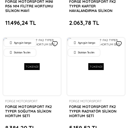
FORGE MOTORSPORT MINI
FORGE MOTORSPORT FK2
R56 N14 FİLİTRE HORTUMU
TYPER KARTER
SİLİKON MAVİ
HAVALANDIRMA SİLİKON
HORTUM SETİ
11.496,24 TL
2.063,78 TL
Aynı gün kargo
Aynı gün kargo
Stoktan Teslim
Stoktan Teslim
TÜKENDİ
TÜKENDİ
FORGE MOTORSPORT
FORGE MOTORSPORT
FORGE MOTORSPORT FK2
FORGE MOTORSPORT FK2
TYPER SOĞUTMA SİLİKON
TYPER RADYATÖR SİLİKON
HORTUM SETİ
HORTUM SETİ
8.384,20 TL
5.159,52 TL