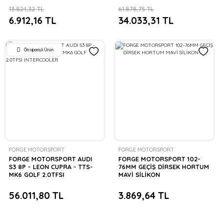
VİTES QUİCKSHİFTER
13.824,32 TL
61.878,75 TL
6.912,16 TL
34.033,31 TL
Önsiparişli Ürün
FORGE MOTORSPORT
FORGE MOTORSPORT
FORGE MOTORSPORT AUDI
FORGE MOTORSPORT 102-
S3 8P - LEON CUPRA - TTS-
76MM GEÇİŞ DİRSEK HORTUM
MK6 GOLF 2.0TFSI
MAVİ SİLİKON
INTERCOOLER
56.011,80 TL
3.869,64 TL