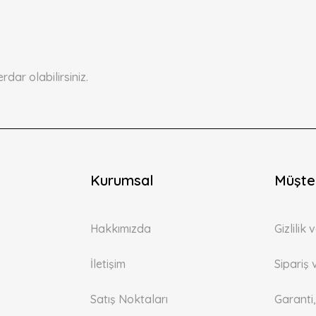
Yorum Yaz
ar olabilirsiniz.
Kurumsal
Gönder
Müşter
Hakkımızda
Gizlilik
İletişim
Sipariş 
Satış Noktaları
Garanti