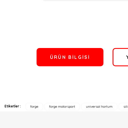
ÜRÜN BILGISI
Etiketler :
forge
forge motorsport
universal hortum
si
Bu ürünün fiyat bilgisi, resim, ürün açıklamalarında ve diğer konulard
Görüş ve önerileriniz için teşekkür ederiz.