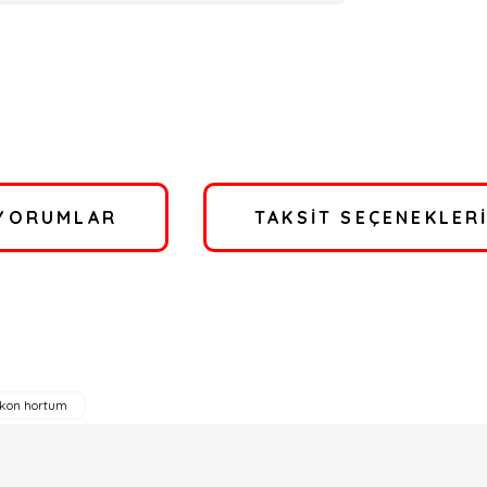
YORUMLAR
TAKSIT SEÇENEKLER
likon hortum
a yetersiz gördüğünüz noktaları öneri formunu kullanarak tarafımıza ilete
Bu ürüne ilk yorumu siz yapın!