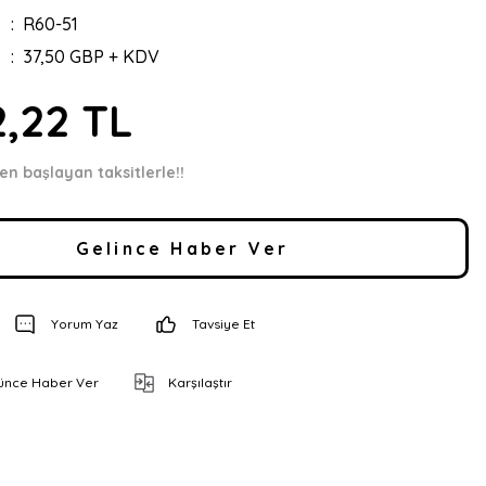
R60-51
37,50 GBP + KDV
2,22 TL
en başlayan taksitlerle!!
Gelince Haber Ver
Yorum Yaz
Tavsiye Et
şünce Haber Ver
Karşılaştır