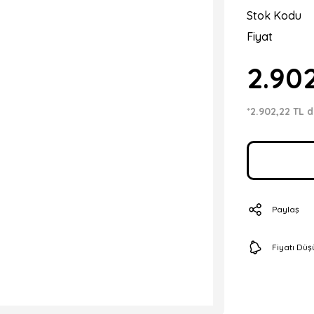
Stok Kodu
Fiyat
2.90
*2.902,22 TL d
Paylaş
Fiyatı Dü