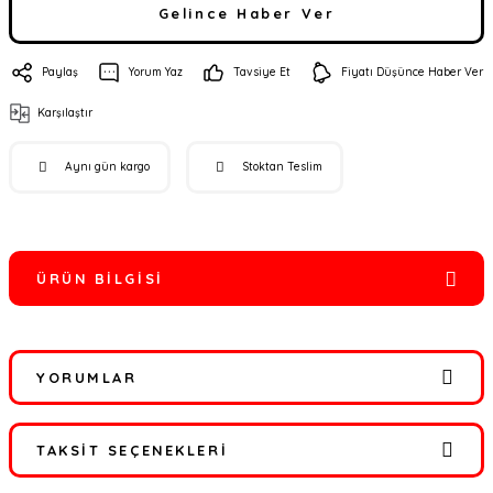
Gelince Haber Ver
Paylaş
Yorum Yaz
Tavsiye Et
Fiyatı Düşünce Haber Ver
Karşılaştır
Aynı gün kargo
Stoktan Teslim
ÜRÜN BILGISI
YORUMLAR
TAKSIT SEÇENEKLERI
Bu ürüne ilk yorumu siz yapın!