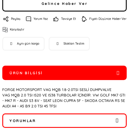
Gelince Haber Ver
Paylaş
Yorum Yaz
Tavsiye Et
Fiyatı Düşünce Haber Ver
Karşılaştır
Aynı gün kargo
Stoktan Teslim
ÜRÜN BILGISI
FORGE MOTORSPORT VAG MQB 1.8-2.0TSI SESLİ DUMPVALVE
VAG MQB 2.0 TSI IS20 VE IS38 TURBOLAR İÇİNDİR. VW GOLF MK7 GTI
- MK7 R - AUDI S3 8V - SEAT LEON CUPRA 5F - SKODA OCTAVIA RS 5E
AUDI A4 - A5 B9 2.0 TSI 45 TFSI
YORUMLAR