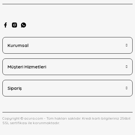
Bu ürüne benzer farklı alternatifler olmalı.
Kurumsal
Gönder
Müşteri Hizmetleri
Sipariş
Copyright © acura.com - Tüm hakları saklıdır. Kredi kartı bilgileriniz 256bit
SSL sertifikası ile korunmaktadır.