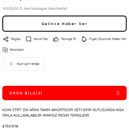
*4.500,00 TL den başlayan taksitlerle!!
Gelince Haber Ver
Paylaş
Yorum Yaz
Tavsiye Et
Fiyatı Düşünce Haber Ver
Karşılaştır
Aynı gün kargo
ÜRÜN BILGISI
KONI STRT ÖN ARKA TAKIM AMORTİSÖR SETİ-SIFIR KUTUSUNDA-KISA
YAYLA KULLANILABILIR-AYARSIZ-RESIM TEMSILIDIR
87501018