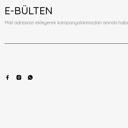
Ürün resmi kalitesiz, bozuk veya görüntülenemiyor.
E-BÜLTEN
Ürün açıklamasında eksik bilgiler bulunuyor.
Ürün bilgilerinde hatalar bulunuyor.
Mail adresinizi ekleyerek kampanyalarımızdan anında haberd
Ürün fiyatı diğer sitelerden daha pahalı.
Bu ürüne benzer farklı alternatifler olmalı.