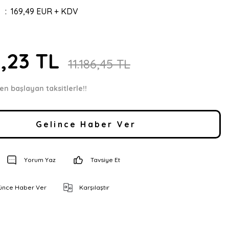
169,49 EUR + KDV
3,23 TL
11.186,45 TL
en başlayan taksitlerle!!
Gelince Haber Ver
Yorum Yaz
Tavsiye Et
şünce Haber Ver
Karşılaştır