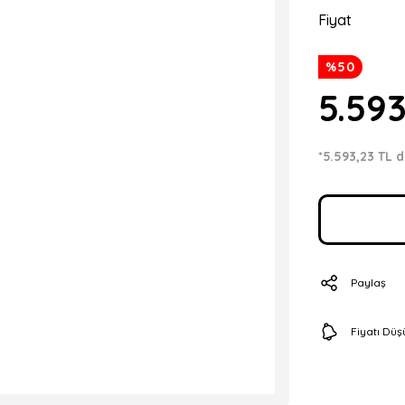
Fiyat
%50
5.59
*5.593,23 TL d
Paylaş
Fiyatı Dü