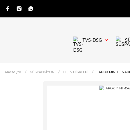
TVS-DSG
S
Anasayfa
SÜSPANSİYON
FREN DİSKLERİ
TAROX MINI R56 AR