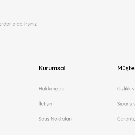
Yorum Yaz
ar olabilirsiniz.
Kurumsal
Müşter
Gönder
Hakkımızda
Gizlilik
İletişim
Sipariş 
Satış Noktaları
Garanti