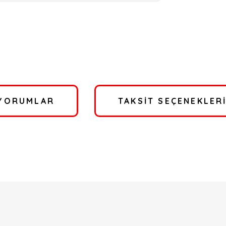
YORUMLAR
TAKSIT SEÇENEKLER
a yetersiz gördüğünüz noktaları öneri formunu kullanarak tarafımıza ilete
Bu ürüne ilk yorumu siz yapın!