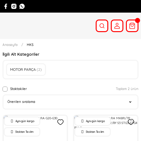
Anasayfa
HKS
İlgili Alt Kategoriler
MOTOR PARÇA
(2)
Stoktakiler
Toplam 2 ürün
Aynı gün kargo
Aynı gün kargo
Stoktan Teslim
Stoktan Teslim