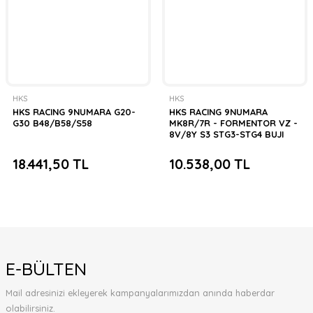
HKS
HKS
HKS RACING 9NUMARA G20-
HKS RACING 9NUMARA
G30 B48/B58/S58
MK8R/7R - FORMENTOR VZ -
8V/8Y S3 STG3-STG4 BUJI
18.441,50 TL
10.538,00 TL
E-BÜLTEN
Mail adresinizi ekleyerek kampanyalarımızdan anında haberdar
olabilirsiniz.