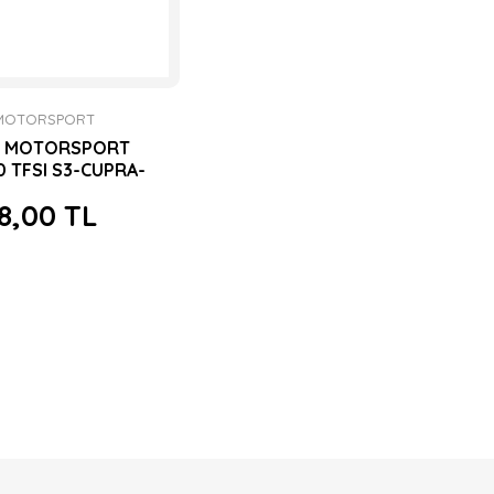
MOTORSPORT
E MOTORSPORT
0 TFSI S3-CUPRA-
OLFR DV GERİ
8,00 TL
 SİLİKON HORTUM
I