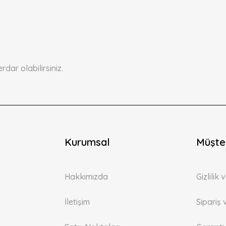
ar olabilirsiniz.
Kurumsal
Müşter
Hakkımızda
Gizlilik
İletişim
Sipariş 