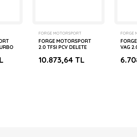
FORGE MOTORSPORT
FORGE 
ORT
FORGE MOTORSPORT
FORG
TURBO
2.0 TFSI PCV DELETE
VAG 2.
TTS-G
L
10.873,64 TL
6.70
DÖNÜŞ
KIRMIZ