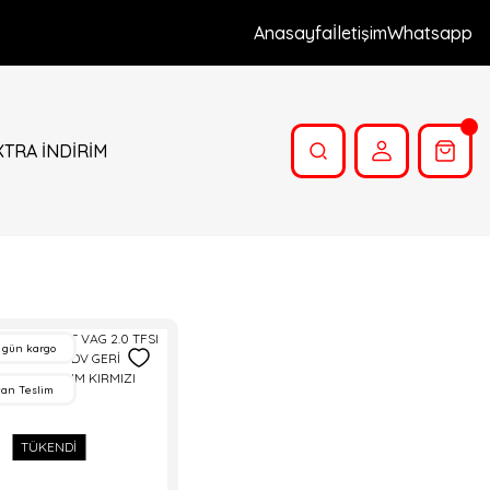
Anasayfa
İletişim
Whatsapp
XTRA İNDİRİM
 gün kargo
tan Teslim
TÜKENDİ