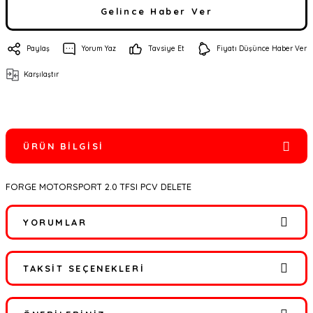
Gelince Haber Ver
Paylaş
Yorum Yaz
Tavsiye Et
Fiyatı Düşünce Haber Ver
Karşılaştır
ÜRÜN BILGISI
FORGE MOTORSPORT 2.0 TFSI PCV DELETE
YORUMLAR
TAKSIT SEÇENEKLERI
Bu ürüne ilk yorumu siz yapın!