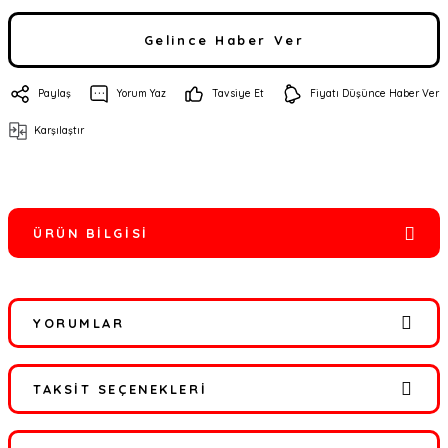
Gelince Haber Ver
Paylaş
Yorum Yaz
Tavsiye Et
Fiyatı Düşünce Haber Ver
Karşılaştır
ÜRÜN BILGISI
YORUMLAR
TAKSIT SEÇENEKLERI
Bu ürüne ilk yorumu siz yapın!