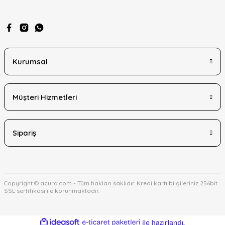
Gönder
Kurumsal
Müşteri Hizmetleri
Sipariş
Copyright © acura.com - Tüm hakları saklıdır. Kredi kartı bilgileriniz 256bit
SSL sertifikası ile korunmaktadır.
ideasoft
ile
e-